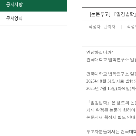
공지사항
내용보기
[논문투고] 『일감법학』
문서양식
작성자 : 관리자
작성일
|
안녕하십니까
?
건국대학교 법학연구소 일
건국대학교 법학연구소 일
2025
년
8
월
31
일자로 발행
2025
년
7
월
15
일
(
화요일
)
까
『
일감법학
』
은 별도의 논
게재 확정된 논문에 한하여
논문게재 확정시 별도 안내
투고자분들께서는 건국대학