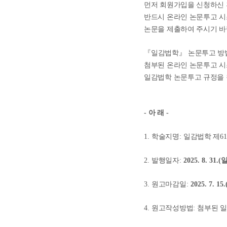
먼저 회원가입을 신청하신 
반드시 온라인 논문투고 
논문을 제출하여 주시기 
『
일감법학
』
논문투고 방
첨부된 온라인 논문투고 시
일감법학 논문투고 규정을
-
아 래
-
1.
학술지명
:
일감법학 제
6
2.
발행일자
:
2025. 8. 31.(
3.
원고마감일
:
2025. 7. 15.
4.
원고작성방법
:
첨부된 일